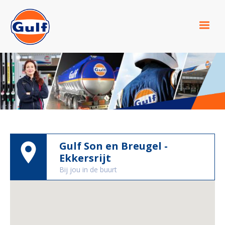
Overslaan
en
naar
de
inhoud
gaan
Gulf Son en Breugel -
Ekkersrijt
Bij jou in de buurt