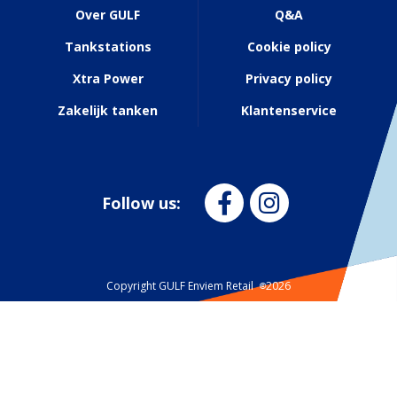
Footer
Over GULF
Q&A
menu
Tankstations
Cookie policy
Xtra Power
Privacy policy
Zakelijk tanken
Klantenservice
Follow us:
Copyright GULF
Enviem Retail
2026
©