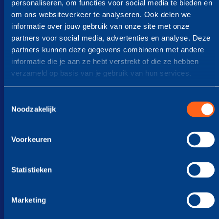
personaliseren, om functies voor social media te bieden en
om ons websiteverkeer te analyseren. Ook delen we
informatie over jouw gebruik van onze site met onze
Carwash bij onze locaties
partners voor social media, advertenties en analyse. Deze
partners kunnen deze gegevens combineren met andere
Onze carwash zorgt ervoor dat jouw auto zal
informatie die je aan ze hebt verstrekt of die ze hebben
"glimmen" als nooit tevoren.
verzameld op basis van je gebruik van hun services.
Meer info
Toestemmingsselectie
Noodzakelijk
BRANDSTOFDEAL
Zakelijk tanken
Voorkeuren
Statistieken
Marketing